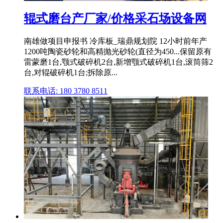
辊式磨台产厂家/价格采石场设备网
南雄做项目申报书 冷库板_瑞鼎规划院 12小时前年产
1200吨陶瓷砂轮和高精抛光砂轮(直径为450...保留原有
雷蒙磨1台,颚式破碎机2台,新增颚式破碎机1台,滚筒筛2
台,对辊破碎机1台;拆除原...
联系电话: 180 3780 8511