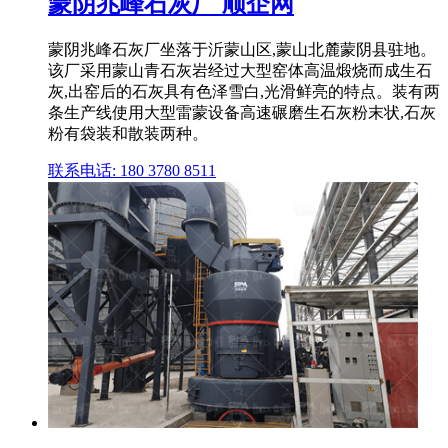
蒙阴兆峰石灰厂 顺企网
蒙阴兆峰石灰厂坐落于沂蒙山区,蒙山北麓蒙阴县驻地。
该厂采用蒙山青石灰岩经过大型窑体高温煅烧而成生石
灰,出窑后的石灰具有色泽雪白,光滑鲜亮的特点。装有两
条生产线使用大型雷蒙设备高速碾磨生石灰粉末状,石灰
粉有袋装和散装两种。
联系电话: 180 3780 8511