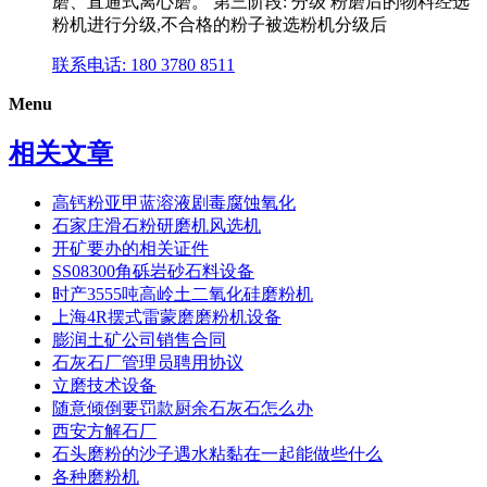
磨、直通式离心磨。 第三阶段: 分级 粉磨后的物料经选
粉机进行分级,不合格的粉子被选粉机分级后
联系电话: 180 3780 8511
Menu
相关文章
高钙粉亚甲蓝溶液剧毒腐蚀氧化
石家庄滑石粉研磨机风选机
开矿要办的相关证件
SS08300角砾岩砂石料设备
时产3555吨高岭土二氧化硅磨粉机
上海4R摆式雷蒙磨磨粉机设备
膨润土矿公司销售合同
石灰石厂管理员聘用协议
立磨技术设备
随意倾倒要罚款厨余石灰石怎么办
西安方解石厂
石头磨粉的沙子遇水粘黏在一起能做些什么
各种磨粉机