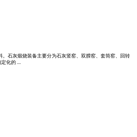
建筑材料。石灰煅烧装备主要分为石灰竖窑、双膛窑、套筒窑、回转
的 ...