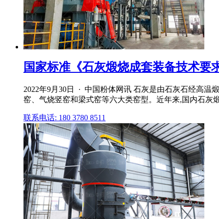
国家标准《石灰煅烧成套装备技术要求》1
2022年9月30日 · 中国粉体网讯 石灰是由石灰石
窑、气烧竖窑和梁式窑等六大类窑型。近年来,国内石灰煅
联系电话: 180 3780 8511