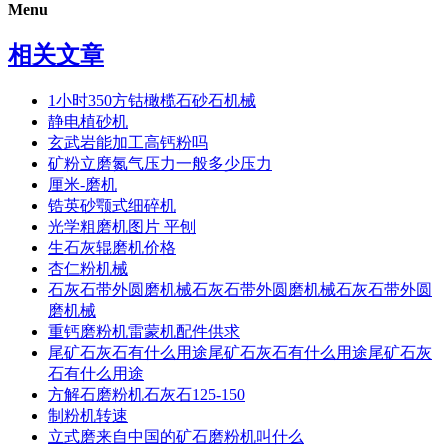
Menu
相关文章
1小时350方钴橄榄石砂石机械
静电植砂机
玄武岩能加工高钙粉吗
矿粉立磨氮气压力一般多少压力
厘米-磨机
锆英砂颚式细碎机
光学粗磨机图片 平刨
生石灰辊磨机价格
杏仁粉机械
石灰石带外圆磨机械石灰石带外圆磨机械石灰石带外圆
磨机械
重钙磨粉机雷蒙机配件供求
尾矿石灰石有什么用途尾矿石灰石有什么用途尾矿石灰
石有什么用途
方解石磨粉机石灰石125-150
制粉机转速
立式磨来自中国的矿石磨粉机叫什么