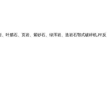
纹岩、叶腊石、页岩、紫砂石、绿浑岩、迭岩石鄂式破碎机,PF反