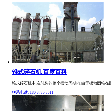
锥式碎石机 百度百科
锥式碎石机中,在轧头的整个摆动周期内,由于摆动圆锥在
联系电话: 180 3780 8511