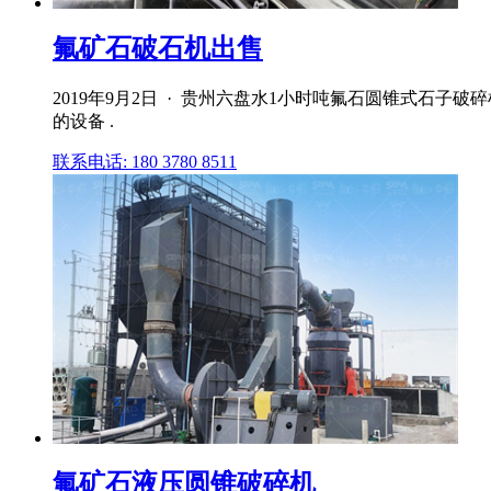
氟矿石破石机出售
2019年9月2日 · 贵州六盘水1小时吨氟石圆锥式石子
的设备 .
联系电话: 180 3780 8511
氟矿石液压圆锥破碎机