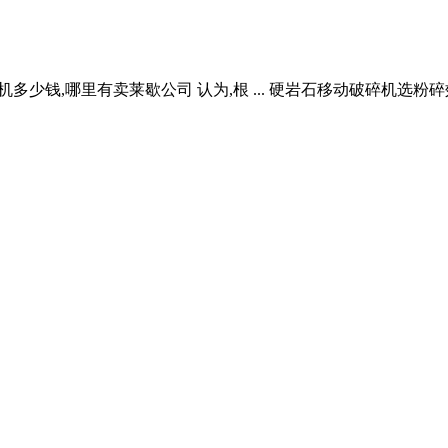
破碎机多少钱,哪里有卖莱歇公司 认为,根 ... 硬岩石移动破碎机