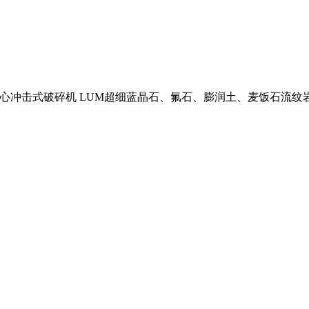
X离心冲击式破碎机 LUM超细蓝晶石、氟石、膨润土、麦饭石流