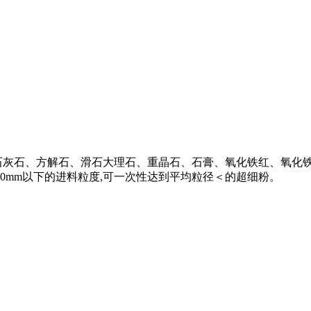
石灰石、方解石、滑石大理石、重晶石、石膏、氧化铁红、氧化铁
0mm以下的进料粒度,可一次性达到平均粒径＜的超细粉。