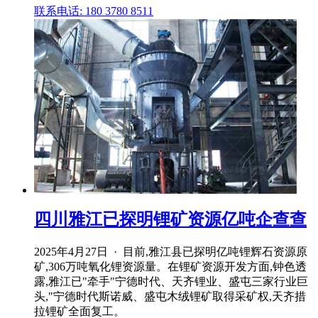
联系电话: 180 3780 8511
四川雅江已探明锂矿资源亿吨企查查
2025年4月27日 · 目前,雅江县已探明亿吨锂辉石资源原
矿,306万吨氧化锂资源量。在锂矿资源开发方面,钟色透
露,雅江已"牵手"宁德时代、天齐锂业、盛屯三家行业巨
头,"宁德时代斯诺威、盛屯木绒锂矿取得采矿权,天齐措
拉锂矿全面复工。