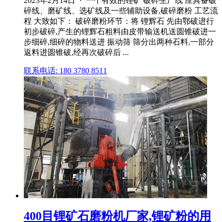
2023年2月14日 · 一个有效的锂矿 破碎生产线 应具备破
碎线、磨矿线、选矿线及一些辅助设备,破碎磨粉 工艺流
程 大致如下： 破碎磨粉环节：将 锂辉石 先由鄂破进行
初步破碎,产生的锂辉石粗料由皮带输送机送圆锥破进一
步细碎,细碎的物料送进 振动筛 筛分出两种石料,一部分
返料进圆锥破,经再次破碎后 ...
联系电话: 180 3780 8511
400目锂矿石磨粉机厂家,锂矿粉的用