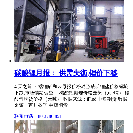
碳酸锂月报： 供需失衡,锂价下移
4 天之前 · 端锂矿和云母报价松动形成矿锂盐价格螺旋
下跌,市场情绪偏空。 碳酸锂期现价格走势（元 /吨） 碳
酸锂现货价格（元吨） 数据来源：iFind,中辉期货 数据
来源：百川盈孚,中辉期货
联系电话: 180 3780 8511