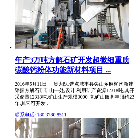
年产3万吨方解石矿开发超微细重质
碳酸钙粉体功能新材料项目 ...
2016年5月11日 · 质大队,选点咸丰县尖山乡麻柳沟新建
采掘方解石矿矿山一处,设计 利用矿产资源12318吨,其开
采储量12318吨,矿山生产规模3000 吨,矿山服务年限约23
年,其它可开发 .
联系电话: 180 3780 8511