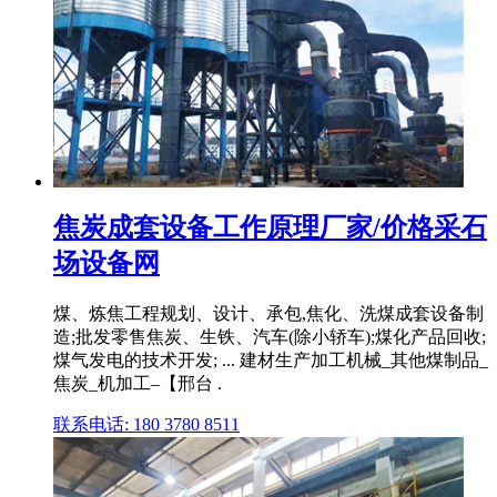
焦炭成套设备工作原理厂家/价格采石
场设备网
煤、炼焦工程规划、设计、承包,焦化、洗煤成套设备制
造;批发零售焦炭、生铁、汽车(除小轿车);煤化产品回收;
煤气发电的技术开发; ... 建材生产加工机械_其他煤制品_
焦炭_机加工–【邢台 .
联系电话: 180 3780 8511