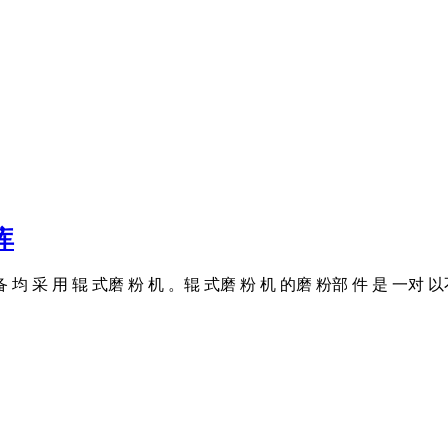
库
采 用 辊 式磨 粉 机 。辊 式磨 粉 机 的磨 粉部 件 是 一对 以不