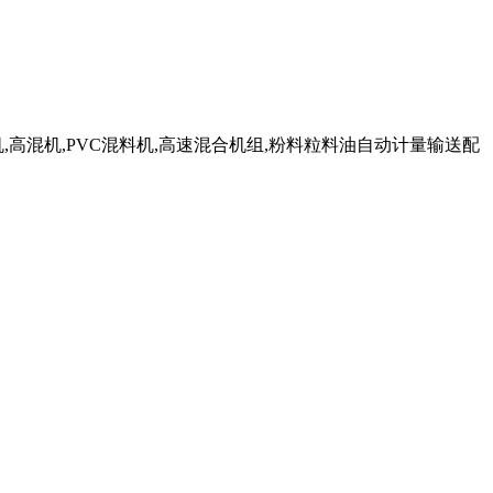
机,高混机,PVC混料机,高速混合机组,粉料粒料油自动计量输送配