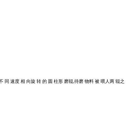
 同 速度 相 向旋 转 的 圆 柱形 磨辊,待磨 物料 被 喂人两 辊之