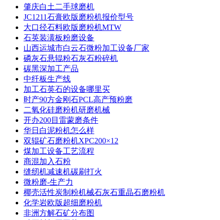
肇庆白土二手球磨机
JC1211石膏欧版磨粉机报价型号
大口径石料欧版磨粉机MTW
石英装潢板粉磨设备
山西运城市白云石微粉加工设备厂家
磷灰石悬辊粉石灰石粉碎机
碳黑深加工产品
中纤板生产线
加工石英石的设备哪里买
时产90方金刚石PCL高产预粉磨
二氧化硅磨粉机研磨机械
开办200目雷蒙磨条件
华日白泥粉机怎么样
双辊矿石磨粉机XPC200×12
煤加工设备工艺流程
商混加入石粉
缝纫机减速机碳刷打火
微粉磨-生产力
椰壳活性炭制粉机械石灰石重晶石磨粉机
化学岩欧版超细磨粉机
非洲方解石矿分布图