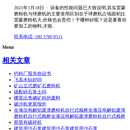
2021年1月18日 · 设备的性能问题已大致说明,其实雷蒙
磨粉机与球磨机的主要使用区别在于球磨机占地面积比
雷蒙磨粉机大,价格也会贵些！于哪种好呢？还是要看你
要加工的物料,才能 .
联系电话: 180 3780 8511
Menu
相关文章
钙粉厂股东协议书
飞高水钻好吗
矿山立式磨矿石磨粉机
级配碎石算土吗
哪里出售磷矿粉的废料
破沙机更新报价
全液压电解铝废渣磨粉机自行式栈桥全液压电解铝废渣
磨粉机自行式栈桥全液压电解铝废渣磨粉机自行式栈桥
那里有破碎机
建筑用沙石浆建筑用沙石浆建筑用沙石浆