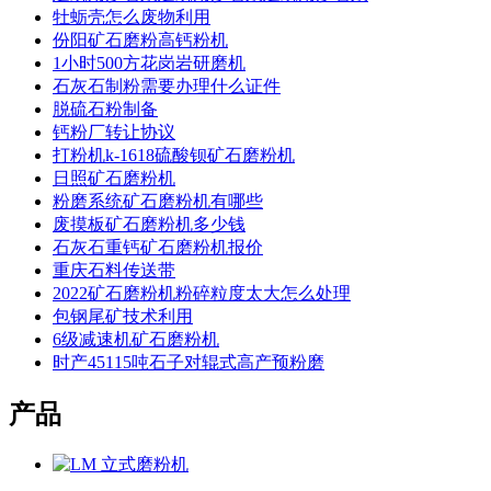
牡蛎壳怎么废物利用
份阳矿石磨粉高钙粉机
1小时500方花岗岩研磨机
石灰石制粉需要办理什么证件
脱硫石粉制备
钙粉厂转让协议
打粉机k-1618硫酸钡矿石磨粉机
日照矿石磨粉机
粉磨系统矿石磨粉机有哪些
废摸板矿石磨粉机多少钱
石灰石重钙矿石磨粉机报价
重庆石料传送带
2022矿石磨粉机粉碎粒度太大怎么处理
包钢尾矿技术利用
6级减速机矿石磨粉机
时产45115吨石子对辊式高产预粉磨
产品