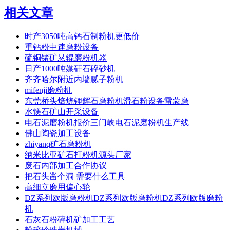
相关文章
时产3050吨高钙石制粉机更低价
重钙粉中速磨粉设备
硫铜锗矿悬辊磨粉机器
日产1000吨媒矸石碎砂机
齐齐哈尔附近内墙腻子粉机
mifenji磨粉机
东莞桥头焙烧锂辉石磨粉机滑石粉设备雷蒙磨
水镁石矿山开采设备
电石泥磨粉机报价三门峡电石泥磨粉机生产线
佛山陶瓷加工设备
zhiyanq矿石磨粉机
纳米比亚矿石打粉机源头厂家
废石内部加工合作协议
把石头凿个洞 需要什么工具
高细立磨用偏心轮
DZ系列欧版磨粉机DZ系列欧版磨粉机DZ系列欧版磨粉
机
石灰石粉碎机矿加工工艺