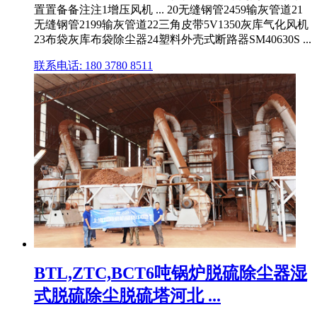
置置备备注注1增压风机 ... 20无缝钢管2459输灰管道21
无缝钢管2199输灰管道22三角皮带5V1350灰库气化风机
23布袋灰库布袋除尘器24塑料外壳式断路器SM40630S ...
联系电话: 180 3780 8511
BTL,ZTC,BCT6吨锅炉脱硫除尘器湿
式脱硫除尘脱硫塔河北 ...