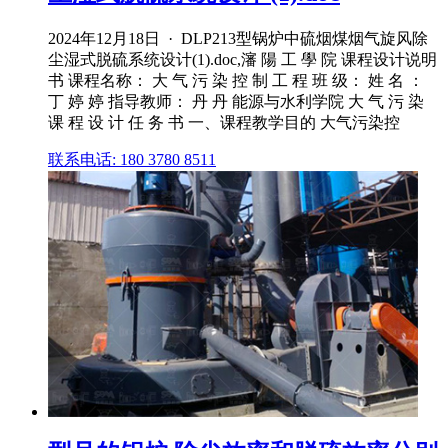
2024年12月18日 · DLP213型锅炉中硫烟煤烟气旋风除
尘湿式脱硫系统设计(1).doc,瀋 陽 工 學 院 课程设计说明
书 课程名称： 大 气 污 染 控 制 工 程 班 级： 姓 名 ：
丁 婷 婷 指导教师： 丹 丹 能源与水利学院 大 气 污 染
课 程 设 计 任 务 书 一、课程教学目的 大气污染控
联系电话: 180 3780 8511