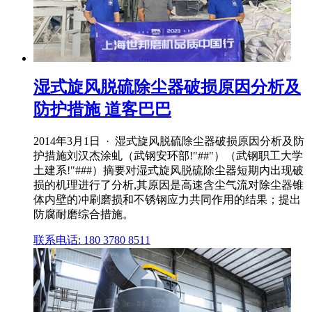
湿式旋风脱硫除尘器破损原因分析及
防护措施 道客巴巴
2014年3月1日 · 湿式旋风脱硫除尘器破损原因分析及防
护措施刘汉杰涂虬（武钢安环部!"##"）（武钢职工大学
土建系!"###）摘要对湿式旋风脱硫除尘器短期内出现破
损的机理进行了分析,其原因是高速含尘气流对除尘器锥
体内壁的冲刷磨损和不锈钢应力共同作用的结果；提出
防腐耐磨综合措施。
联系电话: 180 3780 8511