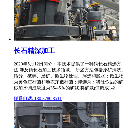
长石精深加工
2020年5月12日简介：本技术提供了一种钠长石精选方
法,涉及钠长石加工技术领域。 所述方法包括原矿清洗、
筛分、破碎、磨矿、微生物处理、浮选和脱水；微生物
为黄色短杆菌和地衣芽孢杆菌；浮选为：将除铁后的矿
砂加水调成浓度为35‑45％的矿浆,将矿浆pH调成1‑2
联系电话: 180 3780 8511