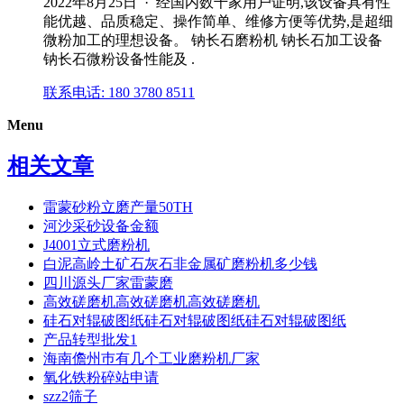
2022年8月25日 · 经国内数千家用户证明,该设备具有性
能优越、品质稳定、操作简单、维修方便等优势,是超细
微粉加工的理想设备。 钠长石磨粉机 钠长石加工设备
钠长石微粉设备性能及 .
联系电话: 180 3780 8511
Menu
相关文章
雷蒙砂粉立磨产量50TH
河沙采砂设备金额
J4001立式磨粉机
白泥高岭土矿石灰石非金属矿磨粉机多少钱
四川源头厂家雷蒙磨
高效磋磨机高效磋磨机高效磋磨机
硅石对辊破图纸硅石对辊破图纸硅石对辊破图纸
产品转型批发1
海南儋州巿有几个工业磨粉机厂家
氧化铁粉碎站申请
szz2筛子