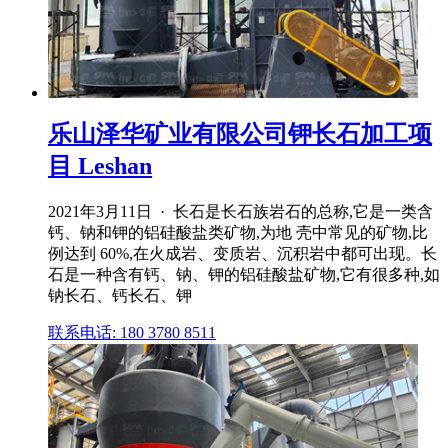
乐山泽华矿业有限公司钾长石加工项
目 Leshan
2021年3月11日 · 长石是长石族岩石的总称,它是一类含
钙、钠和钾的铝硅酸盐类矿物,为地 壳中常见的矿物,比
例达到 60%,在火成岩、变质岩、沉积岩中都可出现。长
石是一种含有钙、钠、钾的铝硅酸盐矿物,它有很多种,如
钠长石、钙长石、钾
联系电话: 180 3780 8511