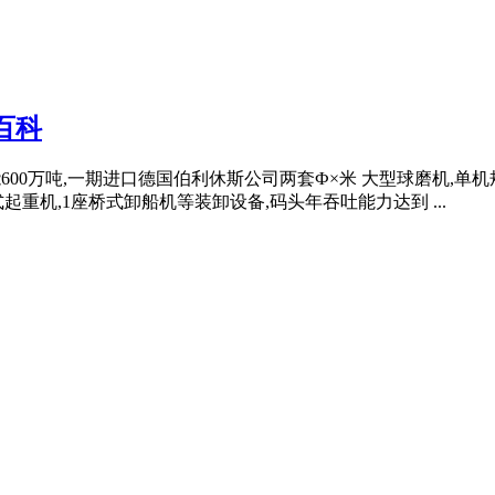
百科
产能600万吨,一期进口德国伯利休斯公司两套Ф×米 大型球磨机,单
起重机,1座桥式卸船机等装卸设备,码头年吞吐能力达到 ...