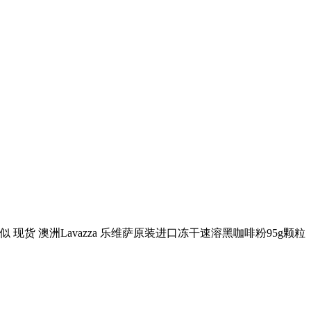
似 现货 澳洲Lavazza 乐维萨原装进口冻干速溶黑咖啡粉95g颗粒