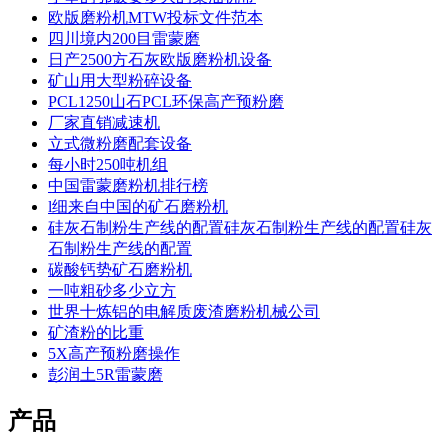
欧版磨粉机MTW投标文件范本
四川境内200目雷蒙磨
日产2500方石灰欧版磨粉机设备
矿山用大型粉碎设备
PCL1250山石PCL环保高产预粉磨
厂家直销减速机
立式微粉磨配套设备
每小时250吨机组
中国雷蒙磨粉机排行榜
l细来自中国的矿石磨粉机
硅灰石制粉生产线的配置硅灰石制粉生产线的配置硅灰
石制粉生产线的配置
碳酸钙势矿石磨粉机
一吨粗砂多少立方
世界十炼铝的电解质废渣磨粉机械公司
矿渣粉的比重
5X高产预粉磨操作
彭润土5R雷蒙磨
产品