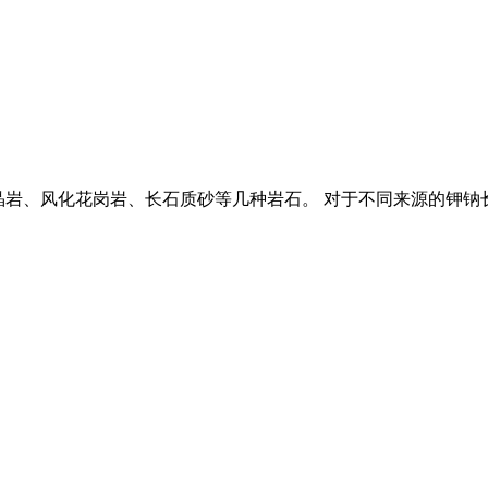
、细晶岩、风化花岗岩、长石质砂等几种岩石。 对于不同来源的钾