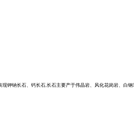
么表现钾钠长石、钙长石,长石主要产于伟晶岩、风化花岗岩、白钢岩、