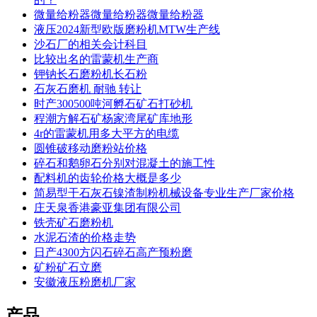
微量给粉器微量给粉器微量给粉器
液压2024新型欧版磨粉机MTW生产线
沙石厂的相关会计科目
比较出名的雷蒙机生产商
钾钠长石磨粉机长石粉
石灰石磨机 耐驰 转让
时产300500吨河孵石矿石打砂机
程潮方解石矿杨家湾尾矿库地形
4r的雷蒙机用多大平方的电缆
圆锥破移动磨粉站价格
碎石和鹅卵石分别对混凝土的施工性
配料机的齿轮价格大概是多少
简易型干石灰石镍渣制粉机械设备专业生产厂家价格
庄天泉香港豪亚集团有限公司
铁壳矿石磨粉机
水泥石渣的价格走势
日产4300方闪石碎石高产预粉磨
矿粉矿石立磨
安徽液压粉磨机厂家
产品