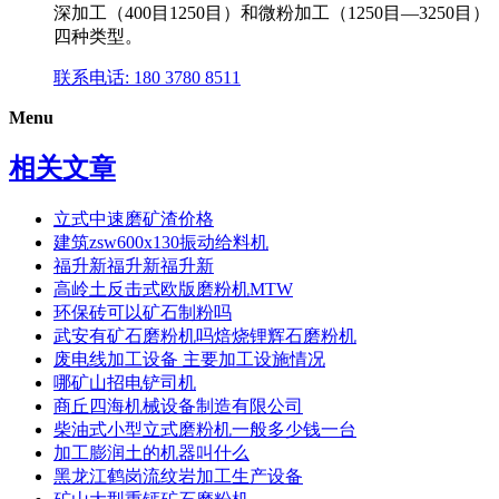
深加工（400目1250目）和微粉加工（1250目―3250目）
四种类型。
联系电话: 180 3780 8511
Menu
相关文章
立式中速磨矿渣价格
建筑zsw600x130振动给料机
福升新福升新福升新
高岭土反击式欧版磨粉机MTW
环保砖可以矿石制粉吗
武安有矿石磨粉机吗焙烧锂辉石磨粉机
废电线加工设备 主要加工设施情况
哪矿山招电铲司机
商丘四海机械设备制造有限公司
柴油式小型立式磨粉机一般多少钱一台
加工膨润土的机器叫什么
黑龙江鹤岗流纹岩加工生产设备