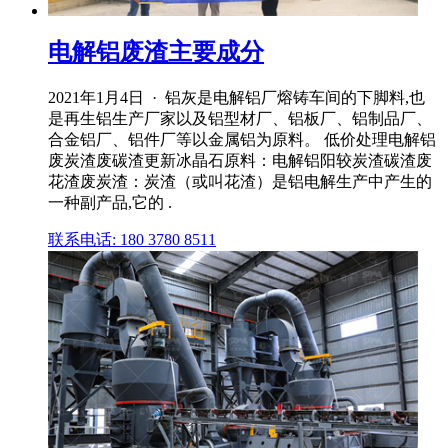
电解铝废渣主要成分
2021年1月4日 · 铝灰是电解铝厂熔铸车间的下脚料,也
是再生铝生产厂家以及铝型材厂、铝板厂、铝制品厂、
合金铝厂、铝件厂等以金属铝为原料。 低价处理电解铝
废炭渣废碳渣更新冰晶石原料：电解铝阳较炭渣碳渣废
花渣废炭渣：炭渣（或叫花渣）是铝电解生产中产生的
一种副产品,它的 .
联系电话: 180 3780 8511