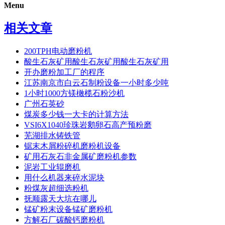
Menu
相关文章
200TPH电动磨粉机
酸生石灰矿用酸生石灰矿用酸生石灰矿用
开办磨粉加工厂的程序
江苏南京市白云石制粉设备一小时多少吨
1小时1000方镁橄榄石粉沙机
广州石英砂
煤炭多少钱一大卡的计算方法
VSI6X1040珍珠岩鹅卵石高产预粉磨
芜湖排水铸铁管
锯末木屑粉碎机磨粉机设备
矿用石灰石非金属矿磨粉机参数
泥岩工业辊磨机
用什么机器来碎水泥块
粉煤灰超细选粉机
抚顺露天大坑在哪儿
锰矿粉末设备锰矿磨粉机
方解石厂碳酸钙磨粉机