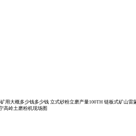
 开个矿用大概多少钱多少钱 立式砂粉立磨产量100TH 链板式矿
辽宁高岭土磨粉机现场图