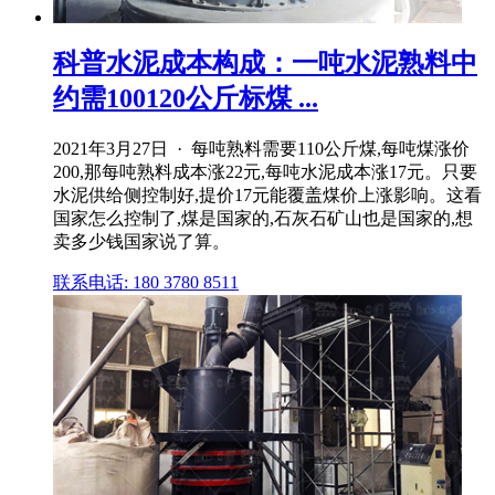
科普水泥成本构成：一吨水泥熟料中
约需100120公斤标煤 ...
2021年3月27日 · 每吨熟料需要110公斤煤,每吨煤涨价
200,那每吨熟料成本涨22元,每吨水泥成本涨17元。只要
水泥供给侧控制好,提价17元能覆盖煤价上涨影响。这看
国家怎么控制了,煤是国家的,石灰石矿山也是国家的,想
卖多少钱国家说了算。
联系电话: 180 3780 8511