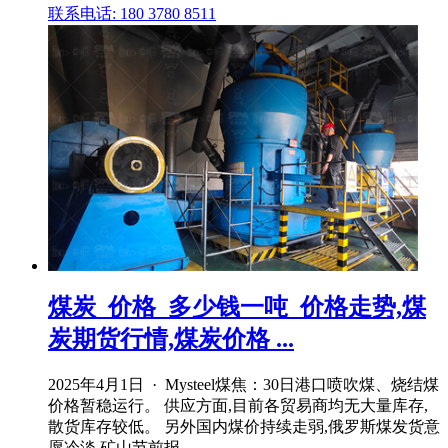
联系电话: 180 3780 8511
煤炭_价格_多少钱一吨_价格走势,煤
炭期货行情,煤炭价格 ...
2025年4月1日 · Mysteel煤焦：30日港口喷吹煤、烧结煤
价格暂稳运行。 供应方面,目前各贸易商均无大量库存,
散货库存较低。 另外国内煤价持续走弱,俄罗斯煤发货意
愿冷淡,矿山节前报 .