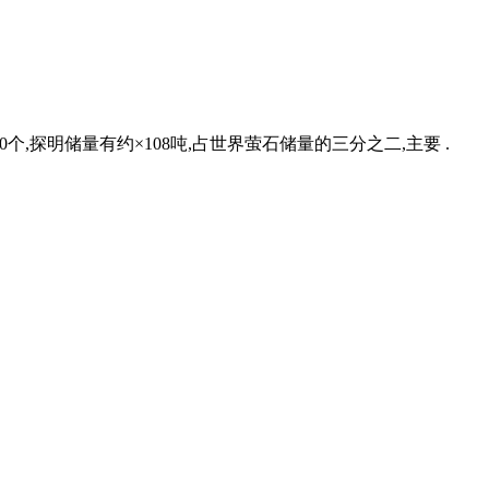
,探明储量有约×108吨,占世界萤石储量的三分之二,主要 .