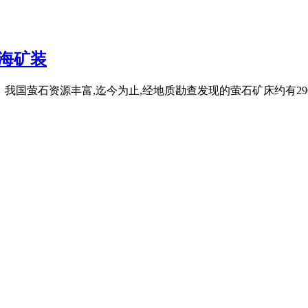
鑫海矿装
我国萤石资源丰富,迄今为止,经地质勘查发现的萤石矿床约有290个