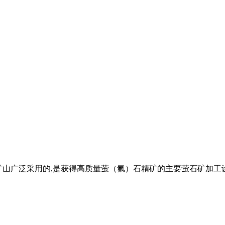
萤石矿山广泛采用的,是获得高质量萤（氟）石精矿的主要萤石矿加