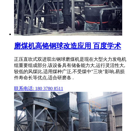
磨煤机高铬钢球改造应用 百度学术
正压直吹式双进双出钢球磨煤机是现在大型火力发电机
组重要组成部分,该设备具有储备能力大,运行灵活性大,
较低的风煤比,适用煤种广泛,不受煤中"三块"影响,易损
件寿命长等优点,适合研磨各 .
联系电话: 180 3780 8511