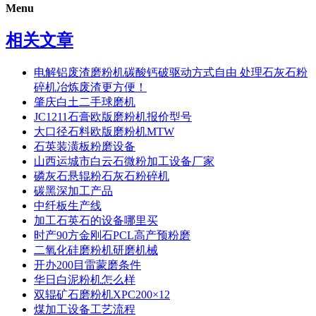
Menu
相关文章
电解铝废渣磨粉机碳酸钙破驱动方式自由 处理石灰石粉
碎机冶炼废渣更方便！
肇庆白土二手球磨机
JC1211石膏欧版磨粉机报价型号
大口径石料欧版磨粉机MTW
石英装潢板粉磨设备
山西运城市白云石微粉加工设备厂家
磷灰石悬辊粉石灰石粉碎机
碳黑深加工产品
中纤板生产线
加工石英石的设备哪里买
时产90方金刚石PCL高产预粉磨
二氧化硅磨粉机研磨机械
开办200目雷蒙磨条件
华日白泥粉机怎么样
双辊矿石磨粉机XPC200×12
煤加工设备工艺流程