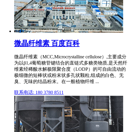
微晶纤维素 百度百科
微晶纤维素（MCC,Microcrystalline cellulose）,主要成分
为以β1,4葡萄糖苷键结合的直链式多糖类物质,是天然纤
维素经稀酸水解极限聚合度（LODP）的可自由流动的
极细微的短棒状或粉末状多孔状颗粒,组成的白色、无
臭、无味的结晶粉末。在一般植物纤维 ...
联系电话: 180 3780 8511