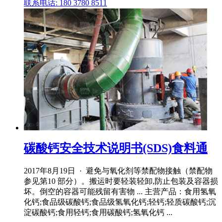
联系电话: 180 3780 8511
碳酸钙安全技术说明书(SDS)食料通
2017年8月19日 · 避免与氧化剂等禁配物接触（禁配物
参见第10 部分）。搬运时要轻装轻卸,防止包装及容器损
坏。倒空的容器可能残留有害物 ... 主营产品：食用氢氧
化钙;食品级碳酸钙;食品级氢氧化钙;轻钙;轻质碳酸钙;沉
淀碳酸钙;食用轻钙;食用碳酸钙;氢氧化钙 ...