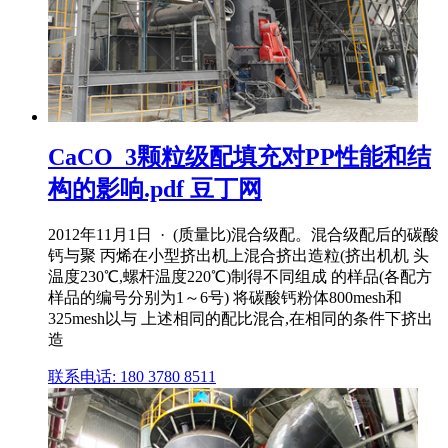
CaCO_3颗粒级配填充对PP性能和结
构的影响.pdf 豆丁网
2012年11月1日 · (质量比)混合级配。混合级配后的碳酸
钙与聚 丙烯在小型挤出机上混合挤出造粒(挤出机机 头
温度230℃,螺杆温度220℃)制得不同组成 的样品(各配方
样品的编号分别为1～6号) 将碳酸钙粉体800mesh和
325mesh以与 上述相同的配比混合,在相同的条件下挤出
造
联系电话: 180 3780 8511