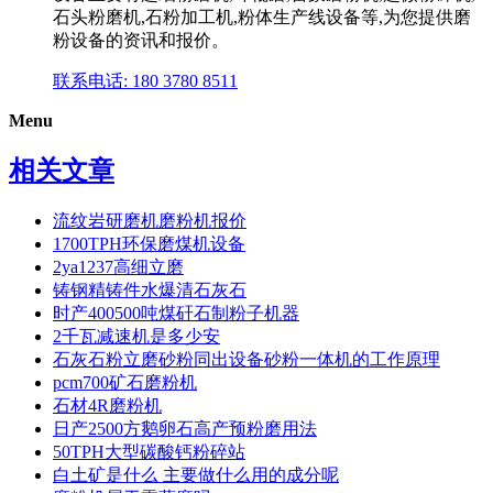
石头粉磨机,石粉加工机,粉体生产线设备等,为您提供磨
粉设备的资讯和报价。
联系电话: 180 3780 8511
Menu
相关文章
流纹岩研磨机磨粉机报价
1700TPH环保磨煤机设备
2ya1237高细立磨
铸钢精铸件水爆清石灰石
时产400500吨煤矸石制粉子机器
2千瓦减速机是多少安
石灰石粉立磨砂粉同出设备砂粉一体机的工作原理
pcm700矿石磨粉机
石材4R磨粉机
日产2500方鹅卵石高产预粉磨用法
50TPH大型碳酸钙粉碎站
白土矿是什么 主要做什么用的成分呢