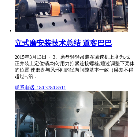
立式磨安装技术总结 道客巴巴
2015年3月13日 · 3、磨盘轻轻吊装在减速机上度为,找
正并装上定位销,均匀用力拧紧连接螺栓,通过调整下壳体
的位置,使磨盘与风环间的径向间隙基本一致（误差不得
超过±,沿 .
联系电话: 180 3780 8511