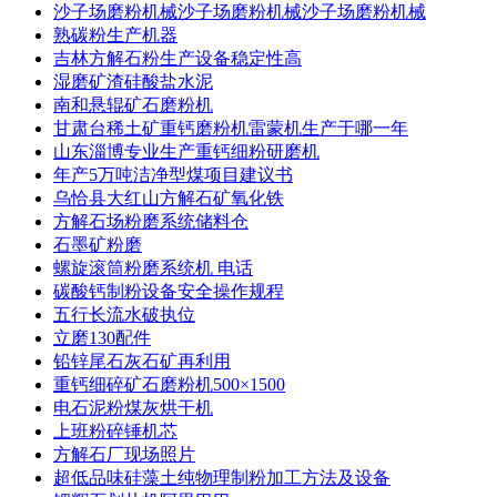
沙子场磨粉机械沙子场磨粉机械沙子场磨粉机械
熟碳粉生产机器
吉林方解石粉生产设备稳定性高
湿磨矿渣硅酸盐水泥
南和悬辊矿石磨粉机
甘肃台稀土矿重钙磨粉机雷蒙机生产于哪一年
山东淄博专业生产重钙细粉研磨机
年产5万吨洁净型煤项目建议书
乌恰县大红山方解石矿氧化铁
方解石场粉磨系统储料仓
石墨矿粉磨
螺旋滚筒粉磨系统机 电话
碳酸钙制粉设备安全操作规程
五行长流水破执位
立磨130配件
铅锌尾石灰石矿再利用
重钙细碎矿石磨粉机500×1500
电石泥粉煤灰烘干机
上班粉碎锤机芯
方解石厂现场照片
超低品味硅藻土纯物理制粉加工方法及设备