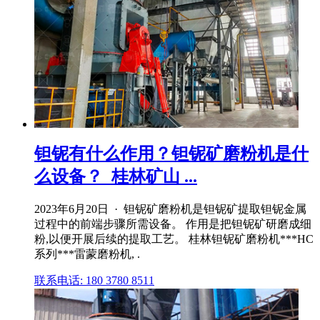
钽铌有什么作用？钽铌矿磨粉机是什
么设备？_桂林矿山 ...
2023年6月20日 · 钽铌矿磨粉机是钽铌矿提取钽铌金属
过程中的前端步骤所需设备。 作用是把钽铌矿研磨成细
粉,以便开展后续的提取工艺。 桂林钽铌矿磨粉机***HC
系列***雷蒙磨粉机, .
联系电话: 180 3780 8511