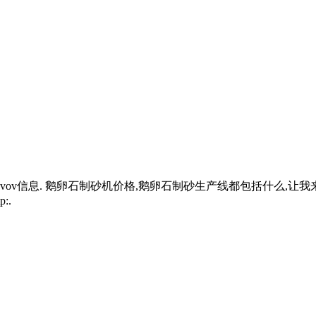
vov信息. 鹅卵石制砂机价格,鹅卵石制砂生产线都包括什么,让
:.