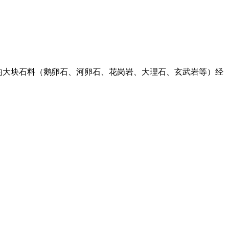
采来的大块石料（鹅卵石、河卵石、花岗岩、大理石、玄武岩等）经