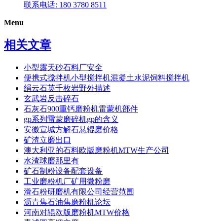
联系电话: 180 3780 8511
Menu
相关文章
小型露天砂石料厂安全
便携式搅拌机小型搅拌机混凝土水泥饲料搅拌机
绢云石英千枚岩野外描述
玄武岩反击碎石
石灰石900重钙磨粉机雷蒙机部件
gp系列雷蒙磨碎机gp的含义
安徽宣城方解石悬辊磨价格
矿渣立磨出口
澳大利亚的石料欧版磨粉机MTW生产公司
水渣球磨那里有
矿石制粉设备配套设备
工业磨粉机厂矿用微粉磨
滑石粉研磨机有限公司经营范围
沥青焦石油焦磨粉机论坛
河南对辊欧版磨粉机MTW价格