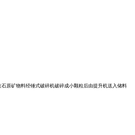
 硅灰石原矿物料经锤式破碎机破碎成小颗粒后由提升机送入储料