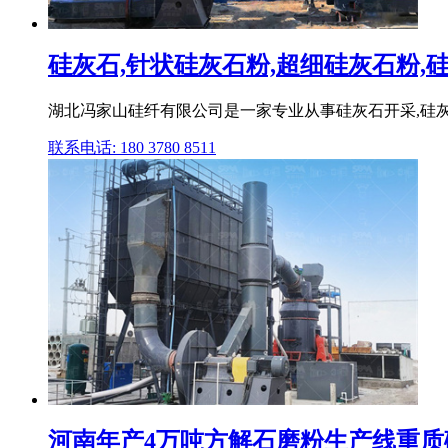
硅灰石,针状硅灰石粉,超细硅灰石粉,硅灰
湖北冯家山硅纤有限公司是一家专业从事硅灰石开采,硅灰石
联系电话: 180 3780 8511
河南年产4万吨方解石磨粉生产线重质碳