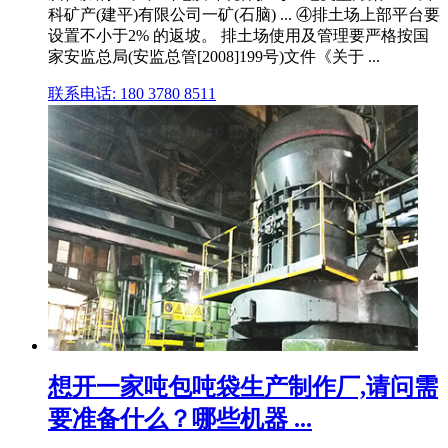
科矿产(建平)有限公司一矿(石脑) ... ④排土场上部平台要
设置不小于2% 的返坡。 排土场使用及管理要严格按国
家安监总局(安监总管[2008]199号)文件《关于 ...
联系电话: 180 3780 8511
想开一家吨包吨袋生产制作厂,请问需
要准备什么？哪些机器 ...