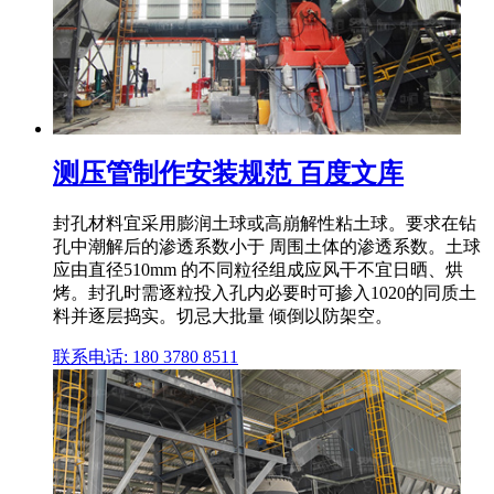
测压管制作安装规范 百度文库
封孔材料宜采用膨润土球或高崩解性粘土球。要求在钻
孔中潮解后的渗透系数小于 周围土体的渗透系数。土球
应由直径510mm 的不同粒径组成应风干不宜日晒、烘
烤。封孔时需逐粒投入孔内必要时可掺入1020的同质土
料并逐层捣实。切忌大批量 倾倒以防架空。
联系电话: 180 3780 8511