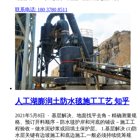
联系电话: 180 3780 8511
人工湖膨润土防水毯施工工艺 知乎
2021年5月8日 · 基层解决、地面找平去角－精确测量规
格、预订开料顺序－防水毯护岸和河底的铺设－施工工
程验收－做水泥砂浆或回填土保护层。 1.基层解决 (1)防
水层关键有边坡施工和底边施工,一般必须持续统筹规