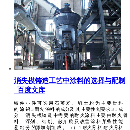
消失模铸造工艺中涂料的选择与配制
_百度文库
铸 件 小 件 可 选 用 石 英 粉 、 钒 土 粉 为 主 要 骨 料
的 涂 铝 3 耐火 涂料 的成分及 其 主要性 能要求 3 1 成
分 ． 消 失 模铸 造 中需 要 的耐 火涂 料 主要 由耐 火 骨
料 、 浮剂 、 结 剂、 散介 质 及 改善 涂 料 某些 性 能
悬 粘 分 的添加 剂组 成 。 （） 1 耐火骨 料 耐 火骨料