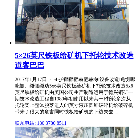
5×26英尺铁板给矿机下托轮技术改造
道客巴巴
2017年1月17日 · ·4·护翩翩翩赫翩赫橄l设备改造l龟恻哪
叱恻、缨恻缨劝5x6英尺铁板给矿机下托轮技术改造5x6
英尺铁板给矿机由美国公司生产制造运用于德兴铜矿一
期技术改造工程自1989年初使用以来其一F托轮多次从
托轮架上整体脱落进人84英寸液压圆锥破碎机给破碎机
带来了很大的危害同时铁板给矿机的下边失去 ...
联系电话: 180 3780 8511