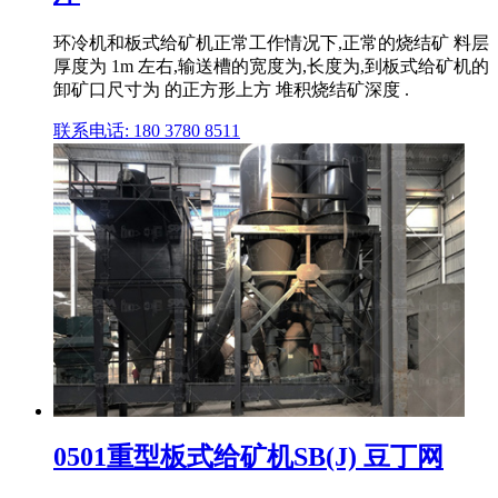
环冷机和板式给矿机正常工作情况下,正常的烧结矿 料层
厚度为 1m 左右,输送槽的宽度为,长度为,到板式给矿机的
卸矿口尺寸为 的正方形上方 堆积烧结矿深度 .
联系电话: 180 3780 8511
0501重型板式给矿机SB(J) 豆丁网