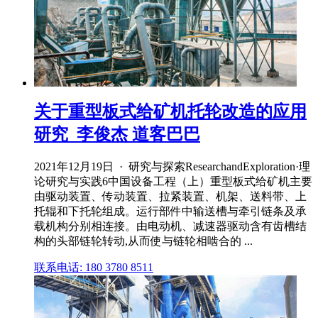
关于重型板式给矿机托轮改造的应用
研究_李俊杰 道客巴巴
2021年12月19日 · 研究与探索ResearchandExploration·理
论研究与实践6中国设备工程（上）重型板式给矿机主要
由驱动装置、传动装置、拉紧装置、机架、送料带、上
托辊和下托轮组成。运行部件中输送槽与牵引链条及承
载机构分别相连接。由电动机、减速器驱动含有齿槽结
构的头部链轮转动,从而使与链轮相啮合的 ...
联系电话: 180 3780 8511