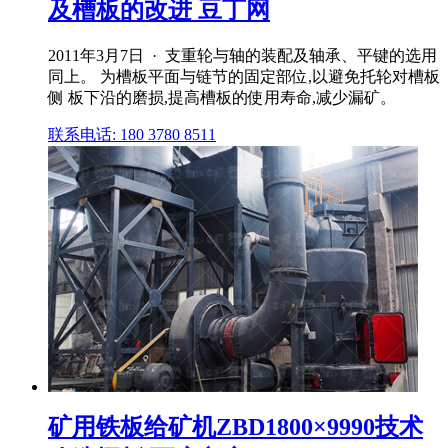
及槽板的改进 豆丁网
2011年3月7日 · 支重轮与轴的装配及轴承、平键的选用
同上。 为槽板平面与链节的固定部位,以避免托轮对槽板
侧 板下沿的磨损,提高槽板的使用寿命,减少漏矿。
联系电话: 180 3780 8511
矿用铁板给矿机ZBD1800×9990技术