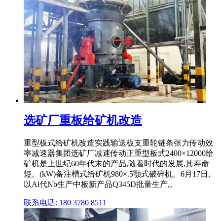
选矿厂重板给矿机改造
重型板式给矿机改造实践输送板支重轮链条张力传动效
率减速器集团选矿厂减速传动正重型板式2400×12000给
矿机是上世纪60年代末的产品,随着时代的发展,其寿命
短。(kW)备注槽式给矿机980×.5颚式破碎机。6月17日,
以Al代Nb生产中板新产品Q345D批量生产,。
联系电话: 180 3780 8511