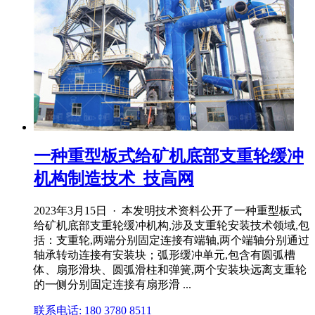
一种重型板式给矿机底部支重轮缓冲
机构制造技术_技高网
2023年3月15日 · 本发明技术资料公开了一种重型板式
给矿机底部支重轮缓冲机构,涉及支重轮安装技术领域,包
括：支重轮,两端分别固定连接有端轴,两个端轴分别通过
轴承转动连接有安装块；弧形缓冲单元,包含有圆弧槽
体、扇形滑块、圆弧滑柱和弹簧,两个安装块远离支重轮
的一侧分别固定连接有扇形滑 ...
联系电话: 180 3780 8511