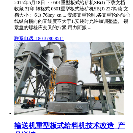
2015年5月18日 · 0501重型板式给矿机SB(J) 下载文档
收藏 打印 转格式 0501重型板式给矿机SB(J) 227阅读 文
档大小： 6页 76lmy_cn ... 安装支重轮时,各支重轮的轴心
线纵向横向的直线度不大于1,安装时允许加调整垫。 锁
紧盘的螺栓应交叉的拧紧,用力距搬 ...
联系电话: 180 3780 8511
输送机重型板式给料机技术改造_产