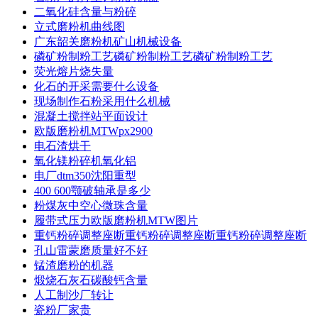
二氧化硅含量与粉碎
立式磨粉机曲线图
广东韶关磨粉机矿山机械设备
磷矿粉制粉工艺磷矿粉制粉工艺磷矿粉制粉工艺
荧光熔片烧失量
化石的开采需要什么设备
现场制作石粉采用什么机械
混凝土搅拌站平面设计
欧版磨粉机MTWpx2900
电石渣烘干
氧化镁粉碎机氧化铝
电厂dtm350沈阳重型
400 600颚破轴承是多少
粉煤灰中空心微珠含量
履带式压力欧版磨粉机MTW图片
重钙粉碎调整座断重钙粉碎调整座断重钙粉碎调整座断
孔山雷蒙磨质量好不好
锰渣磨粉的机器
煅烧石灰石碳酸钙含量
人工制沙厂转让
瓷粉厂家贵