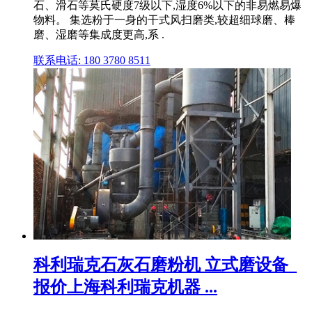
石、滑石等莫氏硬度7级以下,湿度6%以下的非易燃易爆
物料。 集选粉于一身的干式风扫磨类,较超细球磨、棒
磨、湿磨等集成度更高,系 .
联系电话: 180 3780 8511
科利瑞克石灰石磨粉机 立式磨设备_
报价上海科利瑞克机器 ...