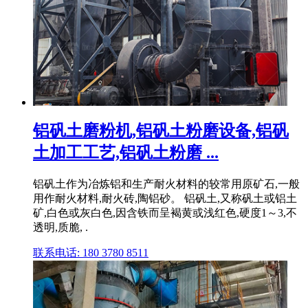
铝矾土磨粉机,铝矾土粉磨设备,铝矾
土加工工艺,铝矾土粉磨 ...
铝矾土作为冶炼铝和生产耐火材料的较常用原矿石,一般
用作耐火材料,耐火砖,陶铝砂。 铝矾土,又称矾土或铝土
矿,白色或灰白色,因含铁而呈褐黄或浅红色,硬度1～3,不
透明,质脆, .
联系电话: 180 3780 8511