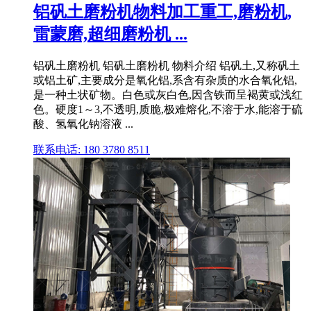
铝矾土磨粉机物料加工重工,磨粉机,
雷蒙磨,超细磨粉机 ...
铝矾土磨粉机 铝矾土磨粉机 物料介绍 铝矾土,又称矾土
或铝土矿,主要成分是氧化铝,系含有杂质的水合氧化铝,
是一种土状矿物。白色或灰白色,因含铁而呈褐黄或浅红
色。硬度1～3,不透明,质脆,极难熔化,不溶于水,能溶于硫
酸、氢氧化钠溶液 ...
联系电话: 180 3780 8511