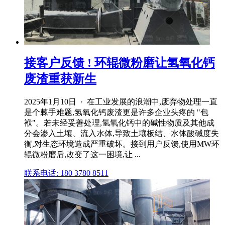
接客户反馈 ! 环辊微粉磨让氢氧化钙
废渣重获新生
2025年1月10日 · 在工业发展的浪潮中,废弃物处理一直
是个棘手难题,氢氧化钙废渣更是许多企业头疼的 "包
袱"。若未经妥善处理,氢氧化钙中的碱性物质及其他成
分会渗入土壤、流入水体,导致土壤板结、水体酸碱度失
衡,对生态环境造成严重破坏。接到用户反馈,使用MW环
辊微粉磨后,改变了这一困境,让 ...
联系电话: 180 3780 8511