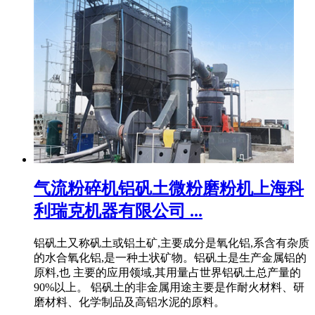
气流粉碎机铝矾土微粉磨粉机上海科
利瑞克机器有限公司 ...
铝矾土又称矾土或铝土矿,主要成分是氧化铝,系含有杂质
的水合氧化铝,是一种土状矿物。铝矾土是生产金属铝的
原料,也 主要的应用领域,其用量占世界铝矾土总产量的
90%以上。 铝矾土的非金属用途主要是作耐火材料、研
磨材料、化学制品及高铝水泥的原料。