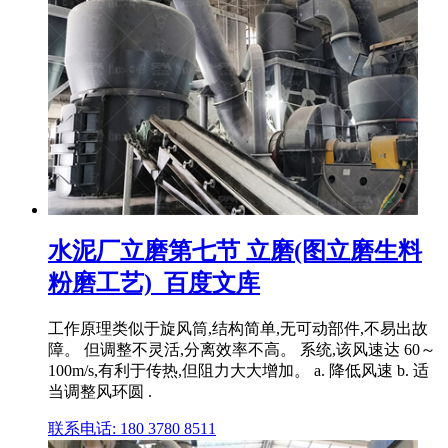
水泥厂立磨第七节 立磨(图立磨生料
粉磨工艺)_百度文库
工作原理类似于旋风筒,结构简单,无可动部件,不易出故
障。 但调整不灵活,分离效率不高。 系统,该风速达 60～
100m/s,有利于传热,但阻力大大增加。 a. 降低风速 b. 适
当调整风环圆 .
联系电话: 180 3780 8511