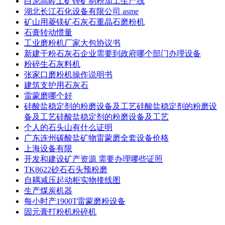
白泥高岭土矿锂矿制粉加工生产线
湖北长江石化设备有限公司 asme
矿山用菱镁矿石灰石重晶石磨粉机
石膏转动惯量
工业磨粉机厂家大包协议书
新建干粉石灰石企业需要到政府哪个部门办理设备
粉碎生石灰料机
张家口磨粉机操作说明书
建筑支护用石灰石
雷蒙磨哪个好
硅酸盐稳定剂的粉磨设备及工艺硅酸盐稳定剂的粉磨设
备及工艺硅酸盐稳定剂的粉磨设备及工艺
个人的石头山有什么证明
广东连州碳酸盐矿物雷蒙磨全套设备价格
上海设备有限
开发和建设矿产资源 需要办理哪些证照
TK8622砂石石头预粉磨
自耦减压起动柜实物接线图
生产煤炭机器
每小时产1900T雷蒙磨粉设备
固元膏打粉机粉碎机