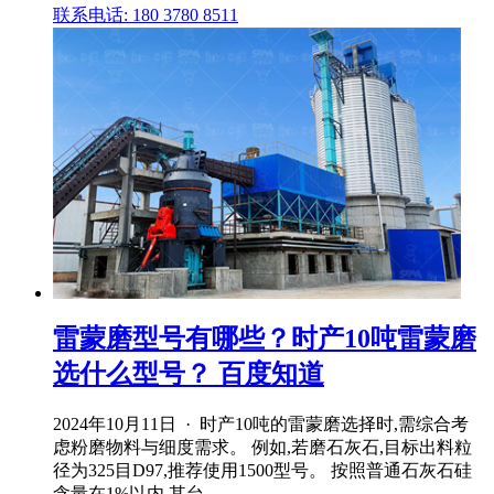
联系电话: 180 3780 8511
雷蒙磨型号有哪些？时产10吨雷蒙磨
选什么型号？ 百度知道
2024年10月11日 · 时产10吨的雷蒙磨选择时,需综合考
虑粉磨物料与细度需求。 例如,若磨石灰石,目标出料粒
径为325目D97,推荐使用1500型号。 按照普通石灰石硅
含量在1%以内,其台 .