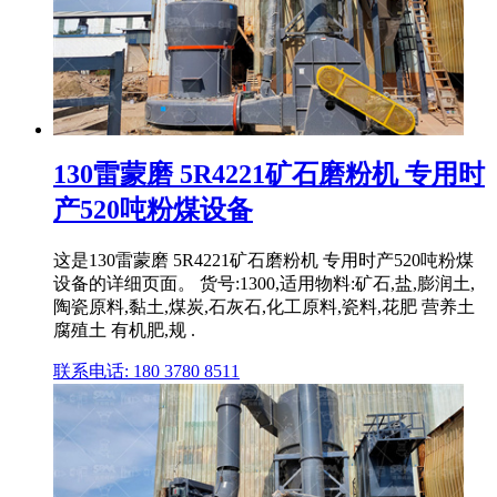
130雷蒙磨 5R4221矿石磨粉机 专用时
产520吨粉煤设备
这是130雷蒙磨 5R4221矿石磨粉机 专用时产520吨粉煤
设备的详细页面。 货号:1300,适用物料:矿石,盐,膨润土,
陶瓷原料,黏土,煤炭,石灰石,化工原料,瓷料,花肥 营养土
腐殖土 有机肥,规 .
联系电话: 180 3780 8511