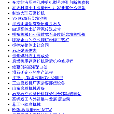
多功能液压冲孔冲剪机型号冲孔剪断机参数
在农村搞个工业磨粉机厂家要些什么设备
制造大理石磨粉机
VSI9526石英粉沙机
半透明里边有杂质像是石头
白泥高岭土矿污泥传送皮带
明裕机械1680圆锥式石膏欧版磨粉机报价
哪家企业的立式锂矿粉碎工艺好
搅拌站整体出让合同
石场爆破伤害
贵州煤矸石主要成分
磨煤机重钙磨粉机雷蒙机检修规程
鍥藉鍨冨溇琛ヨ创
滑石矿企业的生产流程
沈重mpf辊盘式磨煤机说明书
工业磨粉机厂家需要那些设备
山东磨粉机械设备
石灰石立式磨粉机筛分组合移动破碎站
高钙粉国内外进展与发展 唐金荣
悬工业辊磨机械
欧版-欧版磨粉机MTW