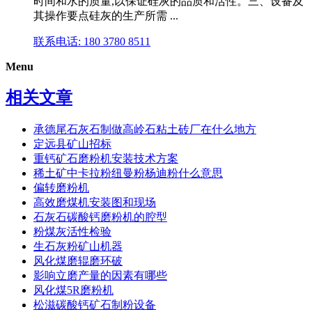
时间和水的质量,以保证硅灰的品质和活性。三、设备及
其操作要点硅灰的生产所需 ...
联系电话: 180 3780 8511
Menu
相关文章
承德尾石灰石制做高岭石粘土砖厂在什么地方
定远县矿山招标
重钙矿石磨粉机安装技术方案
稀土矿中卡拉粉纽曼粉杨迪粉什么意思
偏转磨粉机
高效磨煤机安装图和现场
石灰石碳酸钙磨粉机的腔型
粉煤灰活性检验
生石灰粉矿山机器
风化煤磨辊磨环破
影响立磨产量的因素有哪些
风化煤5R磨粉机
松滋碳酸钙矿石制粉设备