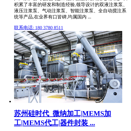
积累了丰富的研发和制造经验,领导设计的双液注浆泵、
液压注浆泵、气动注浆泵、智能注浆泵、全自动搅注系
统等产品,在业界有口皆碑,均属国内 ...
联系电话: 180 3780 8511
苏州硅时代_微纳加工|MEMS加
工|MEMS代工|器件封装 ...