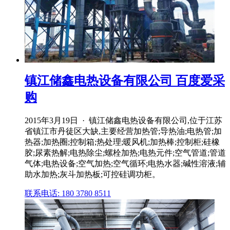
镇江储鑫电热设备有限公司 百度爱采
购
2015年3月19日 · 镇江储鑫电热设备有限公司,位于江苏
省镇江市丹徒区大缺,主要经营加热管;导热油;电热管;加
热器;加热圈;控制箱;热处理;暖风机;加热棒;控制柜;硅橡
胶;尿素热解;电热除尘;螺栓加热;电热元件;空气管道;管道
气体;电热设备;空气加热;空气循环;电热水器;碱性溶液;辅
助水加热;灰斗加热板;可控硅调功柜。
联系电话: 180 3780 8511