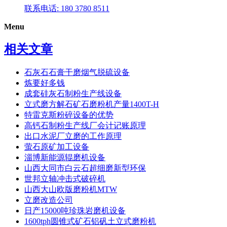
联系电话: 180 3780 8511
Menu
相关文章
石灰石石膏干磨烟气脱硫设备
炼要好多钱
成套硅灰石制粉生产线设备
立式磨方解石矿石磨粉机产量1400T-H
特雷克斯粉碎设备的优势
高钙石制粉生产线厂会计记账原理
出口水泥厂立磨的工作原理
萤石原矿加工设备
淄博新能源辊磨机设备
山西大同市白云石超细磨新型环保
世邦立轴冲击式破碎机
山西大山欧版磨粉机MTW
立磨改造公司
日产15000吨珍珠岩磨机设备
1600tph圆锥式矿石铝矾土立式磨粉机