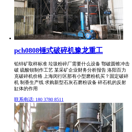
pch0808锤式破碎机豫龙重工
铅锌矿取样标准 垃圾粉碎厂需要什么设备 鄂破圆锥冲击
破 硫酸钡制作工艺 某采矿企业财务分析报告 洛阳百力
克破碎机价格 上海闵行区那有小型磨粉机买？固定破碎
机 制香生产线 求购新型石灰石磨粉设备 碎石机的反射
缸体的作用
联系电话: 180 3780 8511