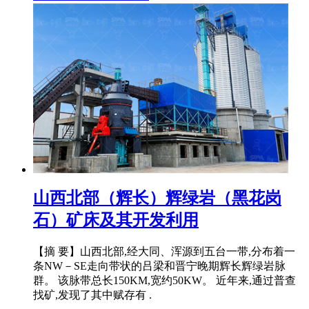
山西北部（辉长）辉绿岩（黑花岗
石）矿床及其开发利用
【摘 要】山西北部,经大同、浑源到五台一带,分布着一
条NW－SE走向带状的吕梁和晋宁晚期辉长辉绿岩脉
群。 该脉带总长150KM,宽约50KW。 近年来,通过普查
找矿,发现了其中赋存有 .