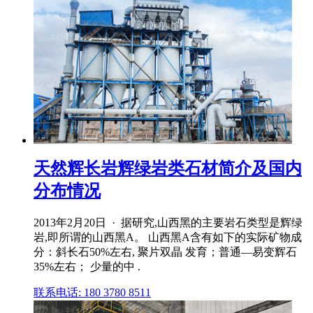
天然辉长岩辉绿岩类石材简介及国内
分布情况
2013年2月20日 · 据研究,山西黑的主要岩石类型是辉绿
岩,即所谓的山西黑A。 山西黑A含有如下的实际矿物成
分：斜长石50%左右, 聚片双晶 发育；普通—易变辉石
35%左右； 少量的中 .
联系电话: 180 3780 8511