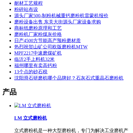
耐材工艺规程
粉碎站布设
源头厂家500-制粉机械重钙磨粉机雷蒙机报价
磨粉设备出售 东关大街源头厂家设备求购
商标纸磨粉原理和工艺
磨粉机厂家粉煤灰价格
日产4500方节能高产预粉磨材质
热烈祝贺山矿公司欧版磨粉机MTW
MPF2217中速磨煤矿机
临沂2手上料机32米
福州哪里有卖高钙粉
13个点的砂石税
沈阳滑石研磨机哪个品牌好？石灰石式重晶石磨粉机
产品
LM 立式磨粉机
立式磨粉机是一种大型磨粉机，专门为解决工业磨机产