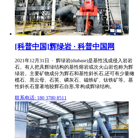
[科普中国]辉绿岩 · 科普中国网
2021年12月31日 · 辉绿岩(diabase)是基性浅成侵入岩岩
石。有人把具辉绿结构的基性熔岩或次火山岩也称为辉
绿岩。主要矿物成分为辉石和基性斜长石,还可有少量橄
榄石、黑云母、石英、磷灰石、磁铁矿、钛铁矿等。基
性斜长石显著地较辉石自形,常构成辉绿结构。
联系电话: 180 3780 8511