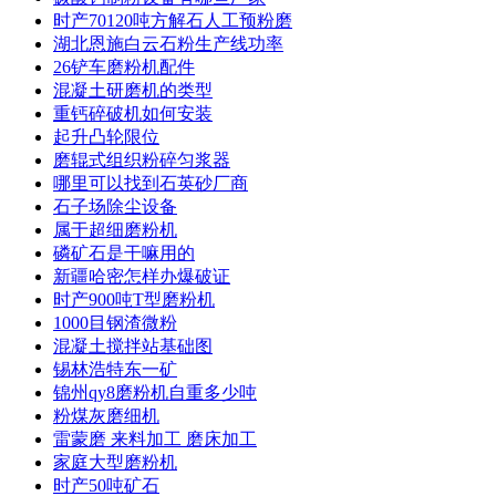
时产70120吨方解石人工预粉磨
湖北恩施白云石粉生产线功率
26铲车磨粉机配件
混凝土研磨机的类型
重钙碎破机如何安装
起升凸轮限位
磨辊式组织粉碎匀浆器
哪里可以找到石英砂厂商
石子场除尘设备
属于超细磨粉机
磷矿石是干嘛用的
新疆哈密怎样办爆破证
时产900吨T型磨粉机
1000目钢渣微粉
混凝土搅拌站基础图
锡林浩特东一矿
锦州qy8磨粉机自重多少吨
粉煤灰磨细机
雷蒙磨 来料加工 磨床加工
家庭大型磨粉机
时产50吨矿石