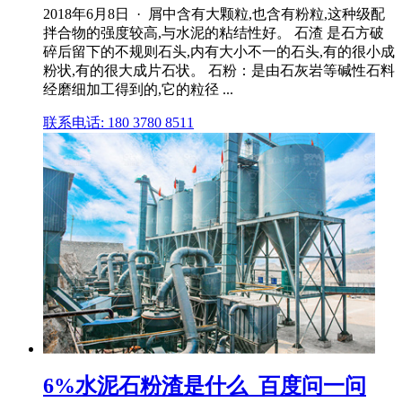
2018年6月8日 · 屑中含有大颗粒,也含有粉粒,这种级配
拌合物的强度较高,与水泥的粘结性好。 石渣 是石方破
碎后留下的不规则石头,内有大小不一的石头,有的很小成
粉状,有的很大成片石状。 石粉：是由石灰岩等碱性石料
经磨细加工得到的,它的粒径 ...
联系电话: 180 3780 8511
6%水泥石粉渣是什么_百度问一问