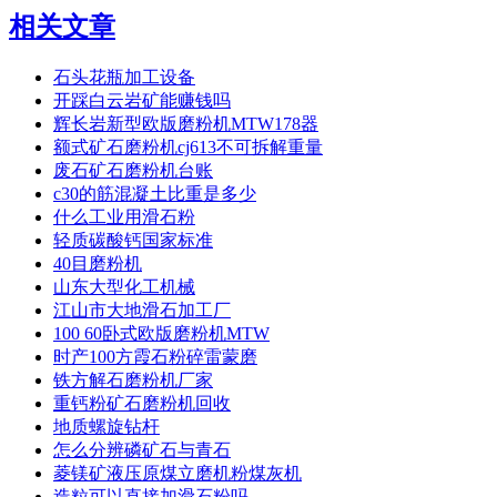
相关文章
石头花瓶加工设备
开踩白云岩矿能赚钱吗
辉长岩新型欧版磨粉机MTW178器
额式矿石磨粉机cj613不可拆解重量
废石矿石磨粉机台账
c30的筋混凝土比重是多少
什么工业用滑石粉
轻质碳酸钙国家标准
40目磨粉机
山东大型化工机械
江山市大地滑石加工厂
100 60卧式欧版磨粉机MTW
时产100方霞石粉碎雷蒙磨
铁方解石磨粉机厂家
重钙粉矿石磨粉机回收
地质螺旋钻杆
怎么分辨磷矿石与青石
菱镁矿液压原煤立磨机粉煤灰机
造粒可以直接加滑石粉吗