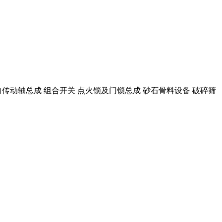
向传动轴总成 组合开关 点火锁及门锁总成 砂石骨料设备 破碎筛