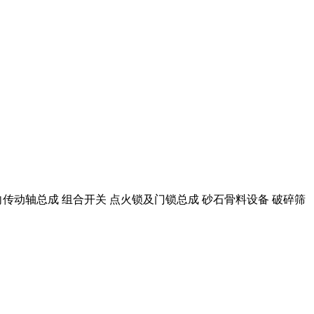
向传动轴总成 组合开关 点火锁及门锁总成 砂石骨料设备 破碎筛