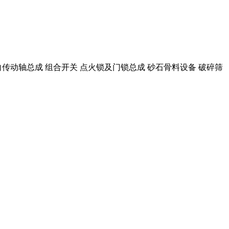
向传动轴总成 组合开关 点火锁及门锁总成 砂石骨料设备 破碎筛