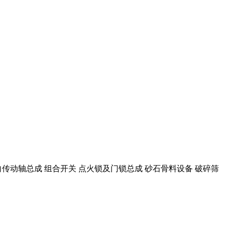
向传动轴总成 组合开关 点火锁及门锁总成 砂石骨料设备 破碎筛