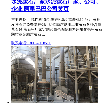
水泥萤石厂家水泥萤石厂家、公司、
企业 阿里巴巴公司黄页
主要设备： 搅拌机15台;破碎机6台;雷蒙机12 台 厂家批
发萤石砂免费拿样钢厂冶炼助熔剂用工业萤石各种含量
萤石砂 萤石粉厂家定制95白色陶瓷釉料用氟化钙粉萤石
颗粒冶金助熔萤石 ...
联系电话: 180 3780 8511