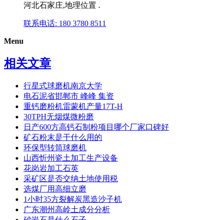
河北石家庄,地理位置 .
联系电话: 180 3780 8511
Menu
相关文章
行星式球磨机南京大学
电石泥省邯郸市 峰峰 集资
重钙磨粉机雷蒙机产量17T-H
30TPH无烟煤微粉磨
日产600方高钙石制粉项目哪个厂家口碑好
矿石粉末是干什么用的
环保型转筒球磨机
山西忻州瓷土加工生产设备
花岗岩加工石英
采矿区是否交纳土地使用税
选煤厂用高细立磨
1小时35方裂解炭黑造沙子机
广东潮州高岭土成分分析
砂岩石是什么石子