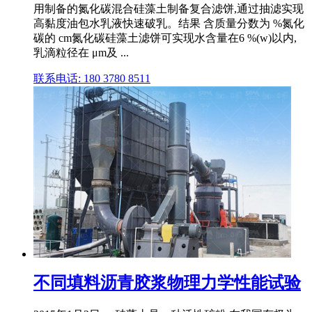
用制备的氮化碳混合硅藻土制备复合滤饼,通过抽滤实现
高黏度油包水乳液快速破乳。结果 含质量分数为 %氮化
碳的 cm氮化碳硅藻土滤饼可实现水含量在6 %(w)以内,
乳滴粒径在 μm及 ...
联系电话: 180 3780 8511
不同填料沥青胶浆物理力学性能试验