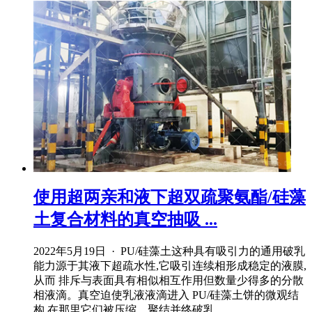
使用超两亲和液下超双疏聚氨酯/硅藻
土复合材料的真空抽吸 ...
2022年5月19日 · PU/硅藻土这种具有吸引力的通用破乳
能力源于其液下超疏水性,它吸引连续相形成稳定的液膜,
从而 排斥与表面具有相似相互作用但数量少得多的分散
相液滴。真空迫使乳液液滴进入 PU/硅藻土饼的微观结
构,在那里它们被压缩、聚结并终破乳 ...