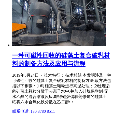
一种可磁性回收的硅藻土复合破乳材
料的制备方法及应用与流程
2019年5月24日 · 技术特征： 技术总结 本发明涉及一种
可磁性回收的硅藻土复合破乳材料的制备方法,该方法包
括以下步骤：⑴对硅藻土颗粒进行高温处理；⑵处理后
的硅藻土颗粒分散于去离子水中,并加入硅烷偶联剂‑无
水乙醇的混合溶液反应,即得硅烷偶联剂修饰的硅藻土；
⑶将六水合氯化铁分散在乙二醇中 ...
联系电话: 180 3780 8511