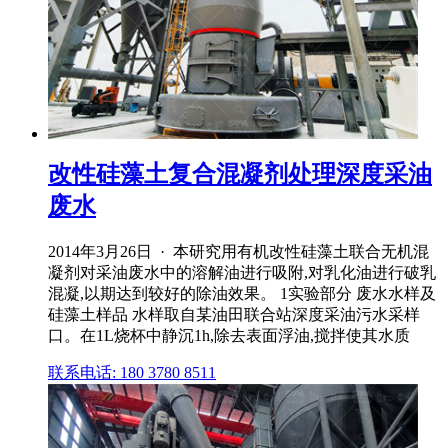
改性硅藻土复合混凝剂处理深度采油
废水
2014年3月26日 · 本研究用有机改性硅藻土联合无机混
凝剂对采油废水中的溶解油进行吸附,对乳化油进行破乳
混凝,以期达到较好的除油效果。 1实验部分 废水水样及
硅藻土样品 水样取自某油田联合站深度采油污水采样
口。在1L烧杯中静沉1h,除去表面浮油,搅拌使其水质
联系电话: 180 3780 8511