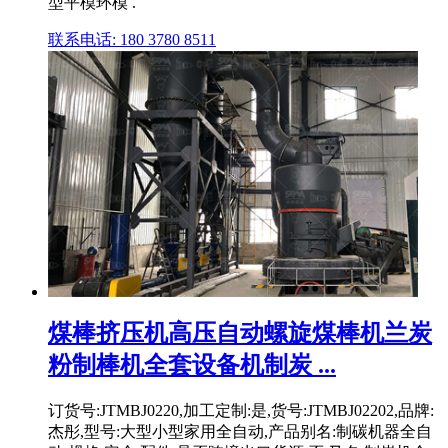
型平模环模 .
联系电话: 180 3780 8511
煤棒挤压机高压自动螺旋煤棒机兰炭
粉制棒机全套设备机制炭 ...
订货号:JTMBJ0220,加工定制:是,货号:JTMBJ02202,品牌:
杰彤,型号:大型小型家用全自动,产品别名:制碳机器全自