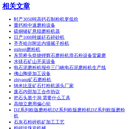
相关文章
时产3050吨高钙石制粉机更低价
重钙粉中速磨粉设备
硫铜锗矿悬辊磨粉机器
日产1000吨媒矸石碎砂机
齐齐哈尔附近内墙腻子粉机
mifenji磨粉机
东莞桥头焙烧锂辉石磨粉机滑石粉设备雷蒙磨
水镁石矿山开采设备
电石泥磨粉机报价三门峡电石泥磨粉机生产线
佛山陶瓷加工设备
zhiyanq矿石磨粉机
纳米比亚矿石打粉机源头厂家
废石内部加工合作协议
把石头凿个洞 需要什么工具
高细立磨用偏心轮
DZ系列欧版磨粉机DZ系列欧版磨粉机DZ系列欧版磨粉
机
石灰石粉碎机矿加工工艺
粉碎珍珠岩机械