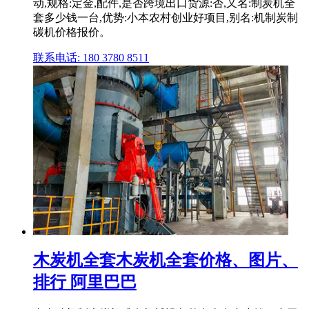
动,规格:定金,配件,是否跨境出口货源:否,又名:制炭机全
套多少钱一台,优势:小本农村创业好项目,别名:机制炭制
碳机价格报价。
联系电话: 180 3780 8511
木炭机全套木炭机全套价格、图片、
排行 阿里巴巴